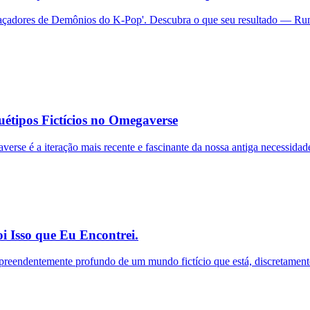
'Caçadores de Demônios do K-Pop'. Descubra o que seu resultado — Rum
étipos Fictícios no Omegaverse
e é a iteração mais recente e fascinante da nossa antiga necessidade 
 Isso que Eu Encontrei.
reendentemente profundo de um mundo fictício que está, discretamen