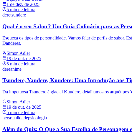
1 de dez. de 2025
5
min de leitura
dere
tsundere
Qual é o seu Sabor? Um Guia Culinário para as Pers
Esqueça os tipos de personalidade. Vamos falar de perfis de sabor. E
Danderes.
Simon Adler
19 de out. de 2025
5
min de leitura
dere
anime
Tsundere, Yandere, Kuudere: Uma Introdução aos Tip
Da impetuosa Tsundere à glacial Kuudere, detalhamos os arquétipos 'd
Simon Adler
19 de out. de 2025
5
min de leitura
personalidade
psicologia
Além do Quiz: O Que a Sua Escolha de Personagem 