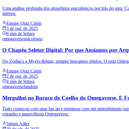
Uma análise profunda dos arquétipos psicológicos por trás do quiz 
interior.
Equipe Quiz Cabin
3 de out. de 2025
6
min de leitura
omegaverse
psicologia
O Chapéu Seletor Digital: Por que Ansiamos por Arqu
Do Zodíaco a Myers-Briggs, sempre buscamos rótulos. O quiz Omegavers
Equipe Quiz Cabin
2 de out. de 2025
4
min de leitura
omegaverse
fandom
Mergulhei no Buraco do Coelho do Omegaverse. E Foi
Tudo começou com uma fan art e terminou com um entendimento surp
estranho e maravilhoso Omegaverse.
Simon Adler
30 de set. de 2025