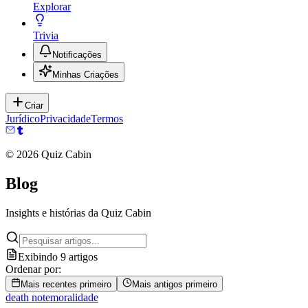
Explorar
Trivia
Notificações
Minhas Criações
Criar
Jurídico
Privacidade
Termos
©
2026
Quiz Cabin
Blog
Insights e histórias da Quiz Cabin
Exibindo 9 artigos
Ordenar por
:
Mais recentes primeiro
Mais antigos primeiro
death note
moralidade