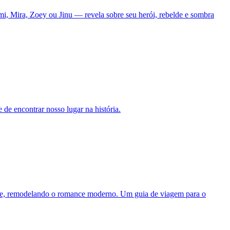
i, Mira, Zoey ou Jinu — revela sobre seu herói, rebelde e sombra
de encontrar nosso lugar na história.
te, remodelando o romance moderno. Um guia de viagem para o