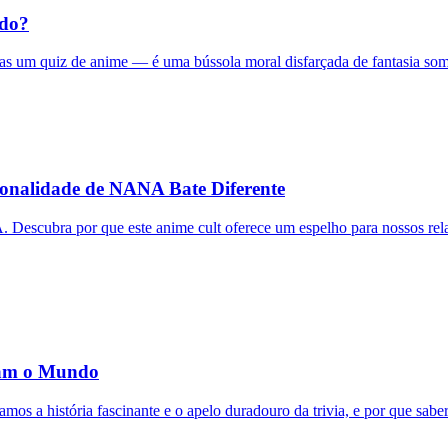
ado?
as um quiz de anime — é uma bússola moral disfarçada de fantasia som
sonalidade de NANA Bate Diferente
 Descubra por que este anime cult oferece um espelho para nossos rel
aram o Mundo
os a história fascinante e o apelo duradouro da trivia, e por que saber 