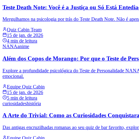
Teste Death Note: Você é a Justiça ou Só Está Entedi
Mergulhamos na psicologia por trás do Teste Death Note. Não é apen
Quiz Cabin Team
15 de jan. de 2026
4
min de leitura
NANA
anime
Além dos Copos de Morango: Por que o Teste de Per
Explore a profundidade psicológica do Teste de Personalidade NANA.
emocional.
Equipe Quiz Cabin
15 de jan. de 2026
5
min de leitura
curiosidades
história
A Arte do Trivial: Como as Curiosidades Conquist
Das antigas encruzilhadas romanas ao seu quiz de bar favorito, exploram
Equipe Quiz Cabin