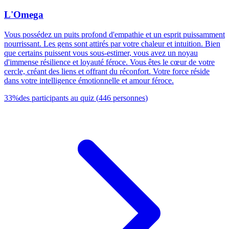
L'Omega
Vous possédez un puits profond d'empathie et un esprit puissamment
nourrissant. Les gens sont attirés par votre chaleur et intuition. Bien
que certains puissent vous sous-estimer, vous avez un noyau
d'immense résilience et loyauté féroce. Vous êtes le cœur de votre
cercle, créant des liens et offrant du réconfort. Votre force réside
dans votre intelligence émotionnelle et amour féroce.
33
%
des participants au quiz
(
446
personnes
)