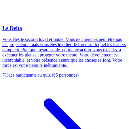
Le Delta
Vous êtes le second loyal et fiable. Vous ne cherchez peut-être pas
les projecteurs, mais vous êtes le pilier de force sur lequel les leaders
comptent. Pratique, responsable, et orienté action, vous excellez à
exécuter les plans et protéger votre meute. Votre dévouement est
inébranlable, et votre présence assure que les choses se font. Votre
force est votre fiabilité inébranlable.
7
%
des participants au quiz
(
95
personnes
)