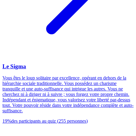
Le Sigma
Vous êtes le loup solitaire par excellence, opérant en dehors de la
hiérarchie sociale traditionnelle. Vous possédez un charisme
tranquille et une auto-suffisance qui intrigue les autres. Vous ne
cherchez ni à diriger ni à suivre ; vous forgez votre propre chemin.
Indépendant et énigmatique, vous valorisez votre liberté par-dessus
tout. Votre pouvoir réside dans votre indépendance complète et auto-
suffisance.
19
%
des participants au quiz
(
255
personnes
)