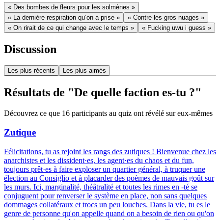
« Des bombes de fleurs pour les solmènes »
« La dernière respiration qu’on a prise »
« Contre les gros nuages »
« On rirait de ce qui change avec le temps »
« Fucking uwu i guess »
Discussion
Les plus récents
Les plus aimés
Résultats de "De quelle faction es-tu ?"
Découvrez ce que 16 participants au quiz ont révélé sur eux-mêmes
Zutique
Félicitations, tu as rejoint les rangs des zutiques ! Bienvenue chez les
anarchistes et les dissident·es, les agent·es du chaos et du fun,
toujours prêt·es à faire exploser un quartier général, à truquer une
élection au Consiglio et à placarder des poèmes de mauvais goût sur
les murs. Ici, marginalité, théâtralité et toutes les rimes en -té se
conjuguent pour renverser le système en place, non sans quelques
dommages collatéraux et trocs un peu louches. Dans la vie, tu es le
genre de personne qu'on appelle quand on a besoin de rien ou qu'on