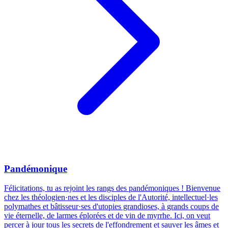
Pandémonique
Félicitations, tu as rejoint les rangs des pandémoniques ! Bienvenue
chez les théologien·nes et les disciples de l'Autorité, intellectuel·les
polymathes et bâtisseur·ses d'utopies grandioses, à grands coups de
vie éternelle, de larmes éplorées et de vin de myrrhe. Ici, on veut
percer à jour tous les secrets de l'effondrement et sauver les âmes et