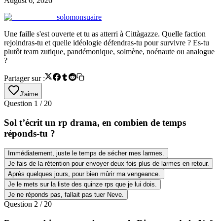
August 6, 2026
solomonsuaire
Une faille s'est ouverte et tu as atterri à Cittàgazze. Quelle faction
rejoindras-tu et quelle idéologie défendras-tu pour survivre ? Es-tu
plutôt team zutique, pandémonique, solmène, noénaute ou analogue
?
Partager sur :
J'aime
Question
1
/
20
Sol t’écrit un rp drama, en combien de temps
réponds-tu ?
Immédiatement, juste le temps de sécher mes larmes.
Je fais de la rétention pour envoyer deux fois plus de larmes en retour.
Après quelques jours, pour bien mûrir ma vengeance.
Je le mets sur la liste des quinze rps que je lui dois.
Je ne réponds pas, fallait pas tuer Neve.
Question
2
/
20