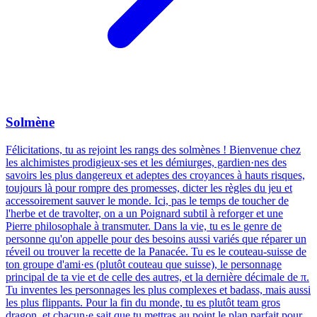
Solmène
Félicitations, tu as rejoint les rangs des solmènes ! Bienvenue chez
les alchimistes prodigieux·ses et les démiurges, gardien·nes des
savoirs les plus dangereux et adeptes des croyances à hauts risques,
toujours là pour rompre des promesses, dicter les règles du jeu et
accessoirement sauver le monde. Ici, pas le temps de toucher de
l'herbe et de travolter, on a un Poignard subtil à reforger et une
Pierre philosophale à transmuter. Dans la vie, tu es le genre de
personne qu'on appelle pour des besoins aussi variés que réparer un
réveil ou trouver la recette de la Panacée. Tu es le couteau-suisse de
ton groupe d'ami·es (plutôt couteau que suisse), le personnage
principal de ta vie et de celle des autres, et la dernière décimale de π.
Tu inventes les personnages les plus complexes et badass, mais aussi
les plus flippants. Pour la fin du monde, tu es plutôt team gros
dragon, et chacun·e sait que tu mettras au point le plan parfait pour