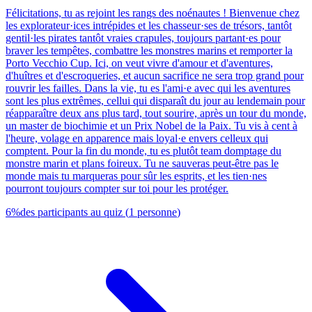
Félicitations, tu as rejoint les rangs des noénautes ! Bienvenue chez
les explorateur·ices intrépides et les chasseur·ses de trésors, tantôt
gentil·les pirates tantôt vraies crapules, toujours partant·es pour
braver les tempêtes, combattre les monstres marins et remporter la
Porto Vecchio Cup. Ici, on veut vivre d'amour et d'aventures,
d'huîtres et d'escroqueries, et aucun sacrifice ne sera trop grand pour
rouvrir les failles. Dans la vie, tu es l'ami·e avec qui les aventures
sont les plus extrêmes, cellui qui disparaît du jour au lendemain pour
réapparaître deux ans plus tard, tout sourire, après un tour du monde,
un master de biochimie et un Prix Nobel de la Paix. Tu vis à cent à
l'heure, volage en apparence mais loyal·e envers celleux qui
comptent. Pour la fin du monde, tu es plutôt team domptage du
monstre marin et plans foireux. Tu ne sauveras peut-être pas le
monde mais tu marqueras pour sûr les esprits, et les tien·nes
pourront toujours compter sur toi pour les protéger.
6
%
des participants au quiz
(
1
personne
)