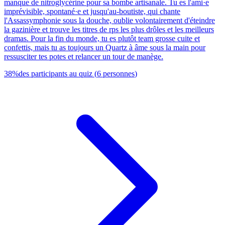
manque de nitroglycérine pour sa bombe artisanale. Tu es l'ami·e
imprévisible, spontané·e et jusqu'au-boutiste, qui chante
l'Assassymphonie sous la douche, oublie volontairement d'éteindre
la gazinière et trouve les titres de rps les plus drôles et les meilleurs
dramas. Pour la fin du monde, tu es plutôt team grosse cuite et
confettis, mais tu as toujours un Quartz à âme sous la main pour
ressusciter tes potes et relancer un tour de manège.
38
%
des participants au quiz
(
6
personnes
)