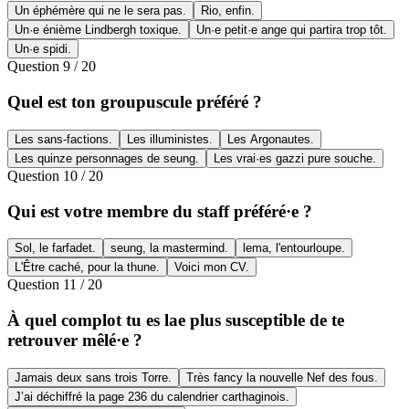
Un éphémère qui ne le sera pas.
Rio, enfin.
Un·e énième Lindbergh toxique.
Un·e petit·e ange qui partira trop tôt.
Un·e spidi.
Question
9
/
20
Quel est ton groupuscule préféré ?
Les sans-factions.
Les illuministes.
Les Argonautes.
Les quinze personnages de seung.
Les vrai·es gazzi pure souche.
Question
10
/
20
Qui est votre membre du staff préféré·e ?
Sol, le farfadet.
seung, la mastermind.
lema, l'entourloupe.
L'Être caché, pour la thune.
Voici mon CV.
Question
11
/
20
À quel complot tu es lae plus susceptible de te
retrouver mêlé·e ?
Jamais deux sans trois Torre.
Très fancy la nouvelle Nef des fous.
J’ai déchiffré la page 236 du calendrier carthaginois.