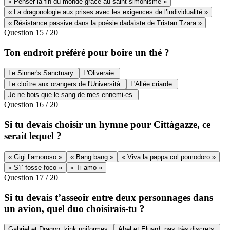
« Penser la fin du monde grâce au saint-simonisme »
« La dragonologie aux prises avec les exigences de l’individualité »
« Résistance passive dans la poésie dadaïste de Tristan Tzara »
Question
15
/
20
Ton endroit préféré pour boire un thé ?
Le Sinner's Sanctuary.
L'Oliveraie.
Le cloître aux orangers de l'Università.
L'Allée criarde.
Je ne bois que le sang de mes ennemi·es.
Question
16
/
20
Si tu devais choisir un hymne pour Cittàgazze, ce
serait lequel ?
« Gigi l’amoroso »
« Bang bang »
« Viva la pappa col pomodoro »
« S’i’ fosse foco »
« Ti amo »
Question
17
/
20
Si tu devais t’asseoir entre deux personnages dans
un avion, quel duo choisirais-tu ?
Gabriel et Dragon, kink uniformes.
Abel et Eluard, pas très discrets.