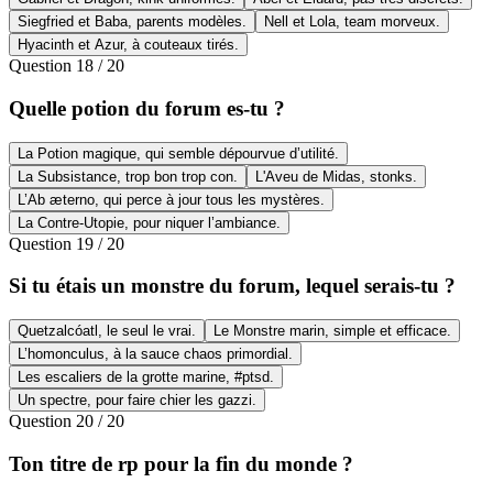
Siegfried et Baba, parents modèles.
Nell et Lola, team morveux.
Hyacinth et Azur, à couteaux tirés.
Question
18
/
20
Quelle potion du forum es-tu ?
La Potion magique, qui semble dépourvue d’utilité.
La Subsistance, trop bon trop con.
L'Aveu de Midas, stonks.
L’Ab æterno, qui perce à jour tous les mystères.
La Contre-Utopie, pour niquer l’ambiance.
Question
19
/
20
Si tu étais un monstre du forum, lequel serais-tu ?
Quetzalcóatl, le seul le vrai.
Le Monstre marin, simple et efficace.
L’homonculus, à la sauce chaos primordial.
Les escaliers de la grotte marine, #ptsd.
Un spectre, pour faire chier les gazzi.
Question
20
/
20
Ton titre de rp pour la fin du monde ?