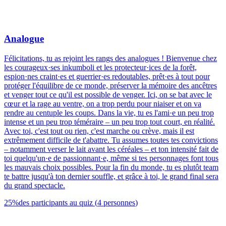
Analogue
Félicitations, tu as rejoint les rangs des analogues ! Bienvenue chez
les courageux·ses inkumboli et les protecteur·ices de la forêt,
espion·nes craint·es et guerrier·es redoutables, prêt·es à tout pour
protéger l'équilibre de ce monde, préserver la mémoire des ancêtres
et venger tout ce qu'il est possible de venger. Ici, on se bat avec le
cœur et la rage au ventre, on a trop perdu pour niaiser et on va
rendre au centuple les coups. Dans la vie, tu es l'ami·e un peu trop
intense et un peu trop téméraire – un peu trop tout court, en réalité.
Avec toi, c'est tout ou rien, c'est marche ou crève, mais il est
extrêmement difficile de t'abattre. Tu assumes toutes tes convictions
– notamment verser le lait avant les céréales – et ton intensité fait de
toi quelqu'un·e de passionnant·e, même si tes personnages font tous
les mauvais choix possibles. Pour la fin du monde, tu es plutôt team
te battre jusqu'à ton dernier souffle, et grâce à toi, le grand final sera
du grand spectacle.
25
%
des participants au quiz
(
4
personnes
)