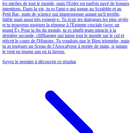
les miches de tout le monde, mais l'Enfer est parfois pavé de bonnes
intentions. Dans la vie, tu es l'ami·e qui gagne au Scrabble et au
Petit Bac, puits de science qui impressionne autant qu'il terrifie,
fidèle mais aussi très exigent·e. Tu écris les dialogues les plus stylés
et tu trouveras toujours la réponse à l'Énigme cruciale (avec un
grand É). Pour la fin du monde, tu es plutôt team miracle à la
dernière seconde, cliffhanger qui laisse tout le monde sur le cul et
réécrit le cours de l'Histoire. Tu voudrais que le Bien triomphe, mais
tu as toujours un Sceau de l'Apocalypse à portée de main, si jamais
le vent ne tourne pas en ta faveur.
Soyez le premier à découvrir ce résultat