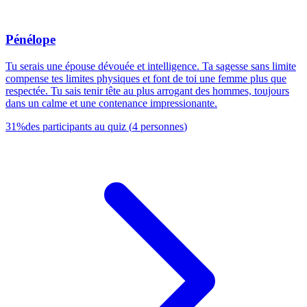
Pénélope
Tu serais une épouse dévouée et intelligence. Ta sagesse sans limite
compense tes limites physiques et font de toi une femme plus que
respectée. Tu sais tenir tête au plus arrogant des hommes, toujours
dans un calme et une contenance impressionante.
31
%
des participants au quiz
(
4
personnes
)