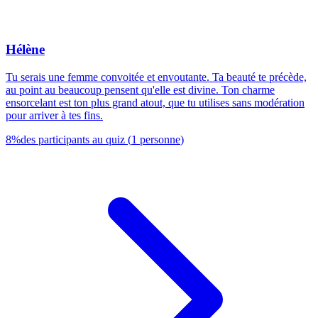
Hélène
Tu serais une femme convoitée et envoutante. Ta beauté te précède,
au point au beaucoup pensent qu'elle est divine. Ton charme
ensorcelant est ton plus grand atout, que tu utilises sans modération
pour arriver à tes fins.
8
%
des participants au quiz
(
1
personne
)