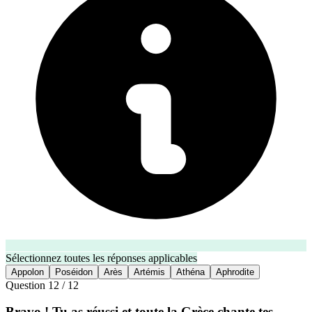
Sélectionnez toutes les réponses applicables
Appolon
Poséidon
Arès
Artémis
Athéna
Aphrodite
Question
12
/
12
Bravo ! Tu as réussi et toute la Grèce chante tes