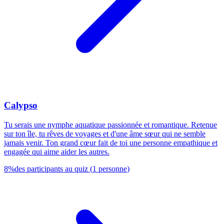
Calypso
Tu serais une nymphe aquatique passionnée et romantique. Retenue
sur ton île, tu rêves de voyages et d'une âme sœur qui ne semble
jamais venir. Ton grand cœur fait de toi une personne empathique et
engagée qui aime aider les autres.
8
%
des participants au quiz
(
1
personne
)