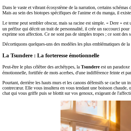
Dans le vaste et vibrant écosystème de la narration, certains schémas 
Mais au sein des biotopes spécifiques de l'anime et du manga, il existe
Le terme peut sembler obscur, mais sa racine est simple. « Dere » e
un préfixe qui décrit un trait de personnalité, il crée un raccourci p
exprime son affection. Ce ne sont pas de simples tropes ; ce sont des
Décortiquons quelques-uns des modèles les plus emblématiques de l
La Tsundere : La forteresse émotionnelle
Peut-être le plus célèbre des archétypes, la
Tsundere
est un paradoxe 
émotionnelle, fortifiée de mots acerbes, d'une indifférence feinte et pa
Pourtant, derrière les hauts murs et les canons défensifs se cache un 
contrecœur. Elle vous insultera en vous tendant une boisson chaude, o
chat qui vous griffe puis se blottit sur vos genoux, exigeant de l'affec