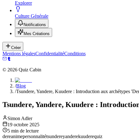
Explorer
Culture Générale
Notifications
Mes Créations
Créer
Mentions légales
Confidentialité
Conditions
©
2026
Quiz Cabin
/
Blog
/
Tsundere, Yandere, Kuudere : Introduction aux archétypes 'Der
Tsundere, Yandere, Kuudere : Introduction
Simon Adler
19 octobre 2025
5
min de lecture
dere
anime
personnalité
tsundere
yandere
kuudere
quiz