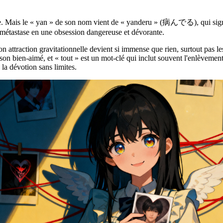
able. Mais le « yan » de son nom vient de « yanderu » (病んでる), qui sign
métastase en une obsession dangereuse et dévorante.
n attraction gravitationnelle devient si immense que rien, surtout pas l
r son bien-aimé, et « tout » est un mot-clé qui inclut souvent l'enlèvement
 la dévotion sans limites.