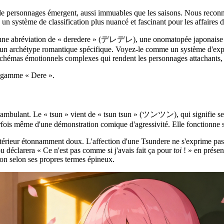
de personnages émergent, aussi immuables que les saisons. Nous reconnais
 un système de classification plus nuancé et fascinant pour les affaires 
st une abréviation de « deredere » (デレデレ), une onomatopée japonaise d
our un archétype romantique spécifique. Voyez-le comme un système d'expl
 schémas émotionnels complexes qui rendent les personnages attachants, 
a gamme « Dere ».
ambulant. Le « tsun » vient de « tsun tsun » (ツンツン), qui signifie se 
rfois même d'une démonstration comique d'agressivité. Elle fonctionne sur 
intérieur étonnamment doux. L'affection d'une Tsundere ne s'exprime pas 
u déclarera « Ce n'est pas comme si j'avais fait ça pour
toi
! » en présen
tion selon ses propres termes épineux.