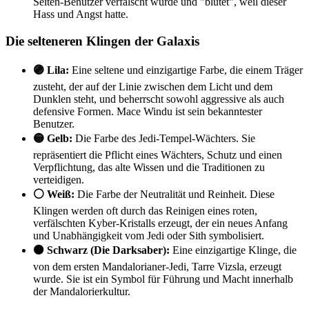
Seiten-Benutzer verfälscht wurde und "blutet", weil dieser
Hass und Angst hatte.
Die selteneren Klingen der Galaxis
🟣 Lila:
Eine seltene und einzigartige Farbe, die einem Träger
zusteht, der auf der Linie zwischen dem Licht und dem
Dunklen steht, und beherrscht sowohl aggressive als auch
defensive Formen. Mace Windu ist sein bekanntester
Benutzer.
🟡 Gelb:
Die Farbe des Jedi-Tempel-Wächters. Sie
repräsentiert die Pflicht eines Wächters, Schutz und einen
Verpflichtung, das alte Wissen und die Traditionen zu
verteidigen.
⚪ Weiß:
Die Farbe der Neutralität und Reinheit. Diese
Klingen werden oft durch das Reinigen eines roten,
verfälschten Kyber-Kristalls erzeugt, der ein neues Anfang
und Unabhängigkeit vom Jedi oder Sith symbolisiert.
⚫ Schwarz (Die Darksaber):
Eine einzigartige Klinge, die
von dem ersten Mandalorianer-Jedi, Tarre Vizsla, erzeugt
wurde. Sie ist ein Symbol für Führung und Macht innerhalb
der Mandalorierkultur.