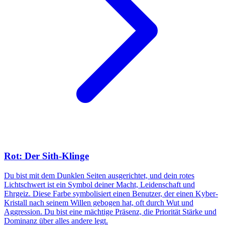
Rot: Der Sith-Klinge
Du bist mit dem Dunklen Seiten ausgerichtet, und dein rotes
Lichtschwert ist ein Symbol deiner Macht, Leidenschaft und
Ehrgeiz. Diese Farbe symbolisiert einen Benutzer, der einen Kyber-
Kristall nach seinem Willen gebogen hat, oft durch Wut und
Aggression. Du bist eine mächtige Präsenz, die Priorität Stärke und
Dominanz über alles andere legt.