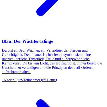
Blau: Der Wächter-Klinge
Du bist ein Jedi-Wächter, ein Verteidiger der Frieden und
Gerechtigkeit. Dein blaues Lichtschwert symbolisiert deine
unerschütterliche Tapferkeit, Treue und außergewöhnliche
Kampfkunst. Du bist ein Licht, das Hoffnung ist, immer bereit, die
Unschuld zu verteidigen und die Prinzipien des Jedi-Ordens
aufrechtzuerhalten.
16
%
der Quiz-Teilnehmer
(
65
Leute
)