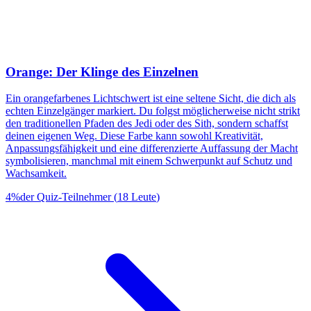
Orange: Der Klinge des Einzelnen
Ein orangefarbenes Lichtschwert ist eine seltene Sicht, die dich als
echten Einzelgänger markiert. Du folgst möglicherweise nicht strikt
den traditionellen Pfaden des Jedi oder des Sith, sondern schaffst
deinen eigenen Weg. Diese Farbe kann sowohl Kreativität,
Anpassungsfähigkeit und eine differenzierte Auffassung der Macht
symbolisieren, manchmal mit einem Schwerpunkt auf Schutz und
Wachsamkeit.
4
%
der Quiz-Teilnehmer
(
18
Leute
)