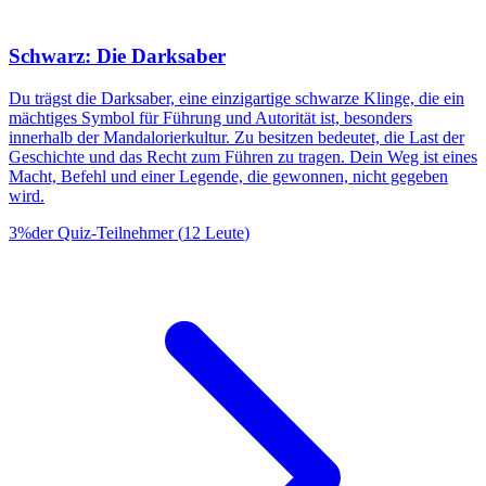
Schwarz: Die Darksaber
Du trägst die Darksaber, eine einzigartige schwarze Klinge, die ein
mächtiges Symbol für Führung und Autorität ist, besonders
innerhalb der Mandalorierkultur. Zu besitzen bedeutet, die Last der
Geschichte und das Recht zum Führen zu tragen. Dein Weg ist eines
Macht, Befehl und einer Legende, die gewonnen, nicht gegeben
wird.
3
%
der Quiz-Teilnehmer
(
12
Leute
)