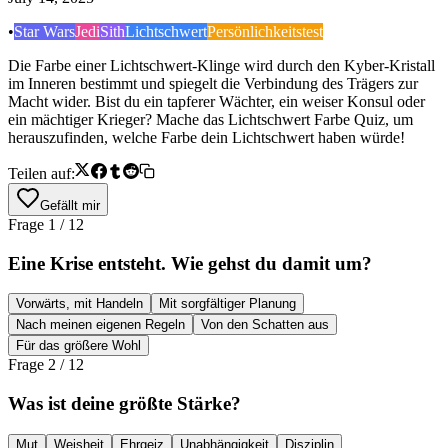
•
Star Wars
Jedi
Sith
Lichtschwert
Persönlichkeitstest
Die Farbe einer Lichtschwert-Klinge wird durch den Kyber-Kristall
im Inneren bestimmt und spiegelt die Verbindung des Trägers zur
Macht wider. Bist du ein tapferer Wächter, ein weiser Konsul oder
ein mächtiger Krieger? Mache das Lichtschwert Farbe Quiz, um
herauszufinden, welche Farbe dein Lichtschwert haben würde!
Teilen auf:
Gefällt mir
Frage
1
/
12
Eine Krise entsteht. Wie gehst du damit um?
Vorwärts, mit Handeln
Mit sorgfältiger Planung
Nach meinen eigenen Regeln
Von den Schatten aus
Für das größere Wohl
Frage
2
/
12
Was ist deine größte Stärke?
Mut
Weisheit
Ehrgeiz
Unabhängigkeit
Disziplin