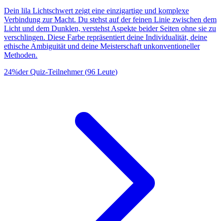
Dein lila Lichtschwert zeigt eine einzigartige und komplexe
Verbindung zur Macht. Du stehst auf der feinen Linie zwischen dem
Licht und dem Dunklen, verstehst Aspekte beider Seiten ohne sie zu
verschlingen. Diese Farbe repräsentiert deine Individualität, deine
ethische Ambiguität und deine Meisterschaft unkonventioneller
Methoden.
24
%
der Quiz-Teilnehmer
(
96
Leute
)