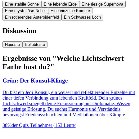
Eine stabile Sonne
Eine lebende Erde
Eine riesige Supernova
Eine mysteriöse Nebel
Eine einzelne Komete
Ein rotierendes Asteroidenfeld
Ein Schwarzes Loch
Diskussion
Neueste
Beliebteste
Ergebnisse von "Welche Lichtschwert-
Farbe hast du?"
Grün: Der Konsul-Klinge
Du bist ein Jedi-Konsul, ein weiser und reflektierender Einzelne mit
einer tiefen Verbindung zum lebenden Kraftfeld. Dein grünes
Lichtschwert spiegelt deine Fokussierung auf Diplomatie, Wissen
und geistige Erlösung. Du suchst Harmonie und Verständnis,
bevorzugst Friedensschlachten und Meditationen über Kämpfe.
38
%
der Quiz-Teilnehmer
(
153
Leute
)