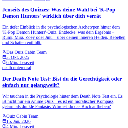
Jenseits des Quizzes: Was deine Wahl bei 'K-Pop
Demon Hunters' wirklich über dich verrät
Ein tiefer Einblick in die psychologischen Archetypen hinter dem
'K-Pop Demon Hunters'-Quiz. Entdecke, was dein Ergebnis –
Rumi, Mira, Zoey oder Jinu – über deinen inneren Helden, Rebellen
und Schatten enthüllt.
Das Quiz Cabin Team
3. Okt. 2025
6
Min. Lesezeit
death note
moral
Der Death Note Test: Bist du die Gerechtigkeit oder
einfach nur gelangweilt?
Wir tauchen in die Psychologie hinter dem Death Note Test ein. Es
ist nicht nur ein Anime-Quiz – es ist ein moralischer Kompass,
getarnt als dunkle Fantasie. Würdest du das Buch aufheben?
Quiz Cabin Team
15. Jan. 2026
4
Min. Lesezeit