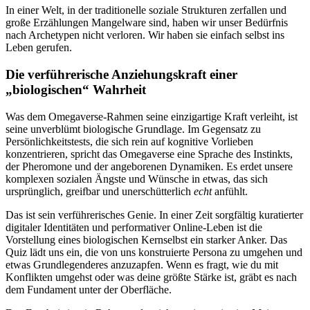
In einer Welt, in der traditionelle soziale Strukturen zerfallen und
große Erzählungen Mangelware sind, haben wir unser Bedürfnis
nach Archetypen nicht verloren. Wir haben sie einfach selbst ins
Leben gerufen.
Die verführerische Anziehungskraft einer
„biologischen“ Wahrheit
Was dem Omegaverse-Rahmen seine einzigartige Kraft verleiht, ist
seine unverblümt biologische Grundlage. Im Gegensatz zu
Persönlichkeitstests, die sich rein auf kognitive Vorlieben
konzentrieren, spricht das Omegaverse eine Sprache des Instinkts,
der Pheromone und der angeborenen Dynamiken. Es erdet unsere
komplexen sozialen Ängste und Wünsche in etwas, das sich
ursprünglich, greifbar und unerschütterlich
echt
anfühlt.
Das ist sein verführerisches Genie. In einer Zeit sorgfältig kuratierter
digitaler Identitäten und performativer Online-Leben ist die
Vorstellung eines biologischen Kernselbst ein starker Anker. Das
Quiz lädt uns ein, die von uns konstruierte Persona zu umgehen und
etwas Grundlegenderes anzuzapfen. Wenn es fragt, wie du mit
Konflikten umgehst oder was deine größte Stärke ist, gräbt es nach
dem Fundament unter der Oberfläche.