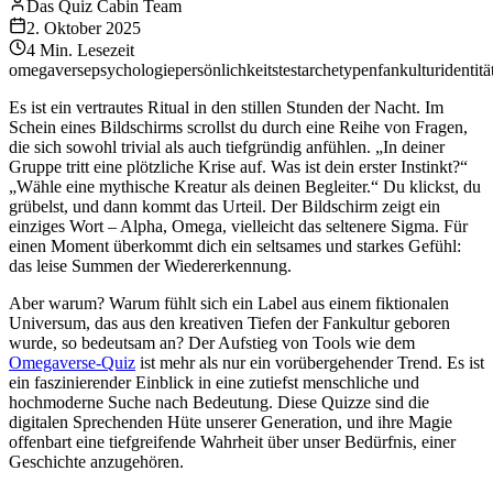
Das Quiz Cabin Team
2. Oktober 2025
4
Min. Lesezeit
omegaverse
psychologie
persönlichkeitstest
archetypen
fankultur
identitä
Es ist ein vertrautes Ritual in den stillen Stunden der Nacht. Im
Schein eines Bildschirms scrollst du durch eine Reihe von Fragen,
die sich sowohl trivial als auch tiefgründig anfühlen. „In deiner
Gruppe tritt eine plötzliche Krise auf. Was ist dein erster Instinkt?“
„Wähle eine mythische Kreatur als deinen Begleiter.“ Du klickst, du
grübelst, und dann kommt das Urteil. Der Bildschirm zeigt ein
einziges Wort – Alpha, Omega, vielleicht das seltenere Sigma. Für
einen Moment überkommt dich ein seltsames und starkes Gefühl:
das leise Summen der Wiedererkennung.
Aber warum? Warum fühlt sich ein Label aus einem fiktionalen
Universum, das aus den kreativen Tiefen der Fankultur geboren
wurde, so bedeutsam an? Der Aufstieg von Tools wie dem
Omegaverse-Quiz
ist mehr als nur ein vorübergehender Trend. Es ist
ein faszinierender Einblick in eine zutiefst menschliche und
hochmoderne Suche nach Bedeutung. Diese Quizze sind die
digitalen Sprechenden Hüte unserer Generation, und ihre Magie
offenbart eine tiefgreifende Wahrheit über unser Bedürfnis, einer
Geschichte anzugehören.