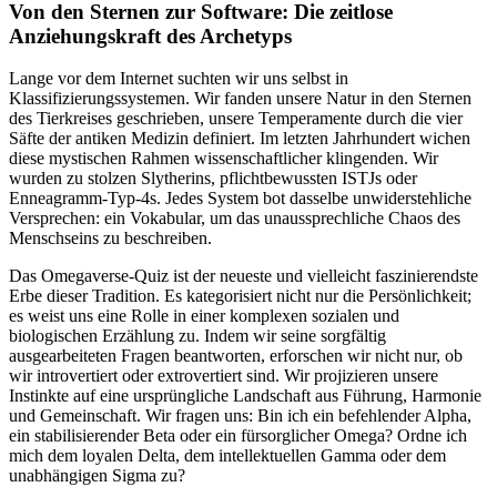
Von den Sternen zur Software: Die zeitlose
Anziehungskraft des Archetyps
Lange vor dem Internet suchten wir uns selbst in
Klassifizierungssystemen. Wir fanden unsere Natur in den Sternen
des Tierkreises geschrieben, unsere Temperamente durch die vier
Säfte der antiken Medizin definiert. Im letzten Jahrhundert wichen
diese mystischen Rahmen wissenschaftlicher klingenden. Wir
wurden zu stolzen Slytherins, pflichtbewussten ISTJs oder
Enneagramm-Typ-4s. Jedes System bot dasselbe unwiderstehliche
Versprechen: ein Vokabular, um das unaussprechliche Chaos des
Menschseins zu beschreiben.
Das Omegaverse-Quiz ist der neueste und vielleicht faszinierendste
Erbe dieser Tradition. Es kategorisiert nicht nur die Persönlichkeit;
es weist uns eine Rolle in einer komplexen sozialen und
biologischen Erzählung zu. Indem wir seine sorgfältig
ausgearbeiteten Fragen beantworten, erforschen wir nicht nur, ob
wir introvertiert oder extrovertiert sind. Wir projizieren unsere
Instinkte auf eine ursprüngliche Landschaft aus Führung, Harmonie
und Gemeinschaft. Wir fragen uns: Bin ich ein befehlender Alpha,
ein stabilisierender Beta oder ein fürsorglicher Omega? Ordne ich
mich dem loyalen Delta, dem intellektuellen Gamma oder dem
unabhängigen Sigma zu?