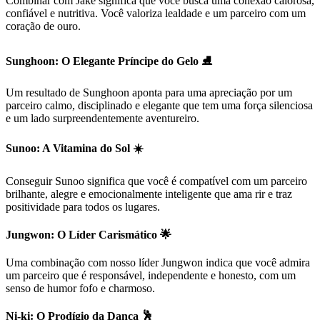
Combinar com Jake significa que você busca uma conexão calorosa,
confiável e nutritiva. Você valoriza lealdade e um parceiro com um
coração de ouro.
Sunghoon: O Elegante Príncipe do Gelo ⛸️
Um resultado de Sunghoon aponta para uma apreciação por um
parceiro calmo, disciplinado e elegante que tem uma força silenciosa
e um lado surpreendentemente aventureiro.
Sunoo: A Vitamina do Sol ☀️
Conseguir Sunoo significa que você é compatível com um parceiro
brilhante, alegre e emocionalmente inteligente que ama rir e traz
positividade para todos os lugares.
Jungwon: O Líder Carismático 🌟
Uma combinação com nosso líder Jungwon indica que você admira
um parceiro que é responsável, independente e honesto, com um
senso de humor fofo e charmoso.
Ni-ki: O Prodígio da Dança 🕺