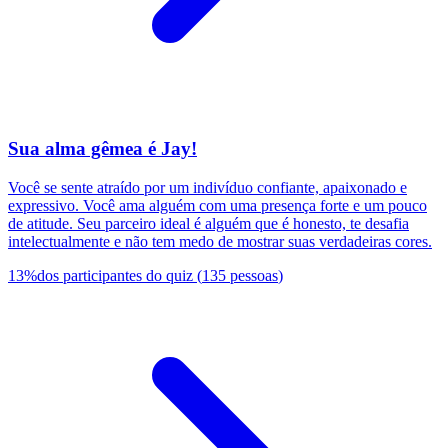
Sua alma gêmea é Jay!
Você se sente atraído por um indivíduo confiante, apaixonado e
expressivo. Você ama alguém com uma presença forte e um pouco
de atitude. Seu parceiro ideal é alguém que é honesto, te desafia
intelectualmente e não tem medo de mostrar suas verdadeiras cores.
13
%
dos participantes do quiz
(
135
pessoas
)