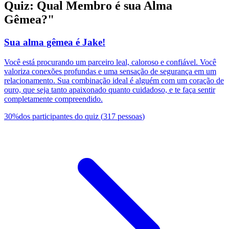
Quiz: Qual Membro é sua Alma
Gêmea?"
Sua alma gêmea é Jake!
Você está procurando um parceiro leal, caloroso e confiável. Você
valoriza conexões profundas e uma sensação de segurança em um
relacionamento. Sua combinação ideal é alguém com um coração de
ouro, que seja tanto apaixonado quanto cuidadoso, e te faça sentir
completamente compreendido.
30
%
dos participantes do quiz
(
317
pessoas
)