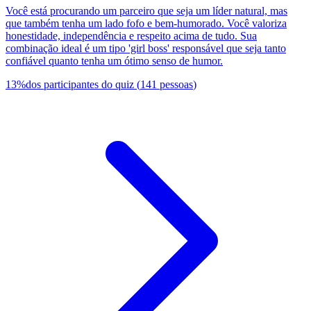
Você está procurando um parceiro que seja um líder natural, mas
que também tenha um lado fofo e bem-humorado. Você valoriza
honestidade, independência e respeito acima de tudo. Sua
combinação ideal é um tipo 'girl boss' responsável que seja tanto
confiável quanto tenha um ótimo senso de humor.
13
%
dos participantes do quiz
(
141
pessoas
)