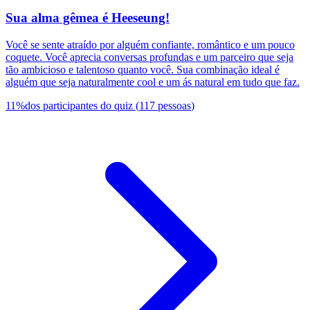
Sua alma gêmea é Heeseung!
Você se sente atraído por alguém confiante, romântico e um pouco
coquete. Você aprecia conversas profundas e um parceiro que seja
tão ambicioso e talentoso quanto você. Sua combinação ideal é
alguém que seja naturalmente cool e um ás natural em tudo que faz.
11
%
dos participantes do quiz
(
117
pessoas
)