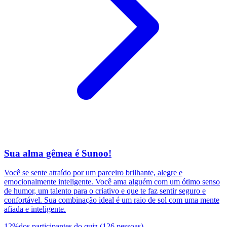
Sua alma gêmea é Sunoo!
Você se sente atraído por um parceiro brilhante, alegre e
emocionalmente inteligente. Você ama alguém com um ótimo senso
de humor, um talento para o criativo e que te faz sentir seguro e
confortável. Sua combinação ideal é um raio de sol com uma mente
afiada e inteligente.
12
%
dos participantes do quiz
(
126
pessoas
)