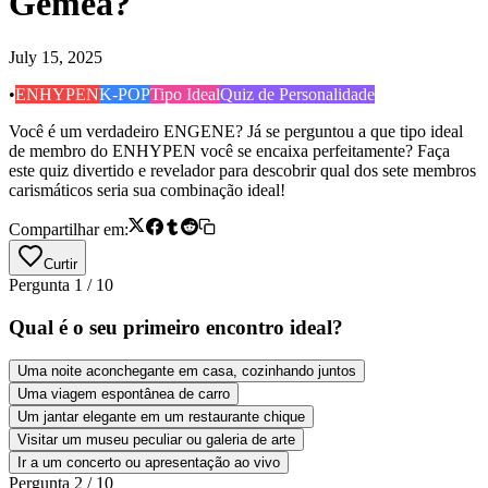
Gêmea?
July 15, 2025
•
ENHYPEN
K-POP
Tipo Ideal
Quiz de Personalidade
Você é um verdadeiro ENGENE? Já se perguntou a que tipo ideal
de membro do ENHYPEN você se encaixa perfeitamente? Faça
este quiz divertido e revelador para descobrir qual dos sete membros
carismáticos seria sua combinação ideal!
Compartilhar em:
Curtir
Pergunta
1
/
10
Qual é o seu primeiro encontro ideal?
Uma noite aconchegante em casa, cozinhando juntos
Uma viagem espontânea de carro
Um jantar elegante em um restaurante chique
Visitar um museu peculiar ou galeria de arte
Ir a um concerto ou apresentação ao vivo
Pergunta
2
/
10